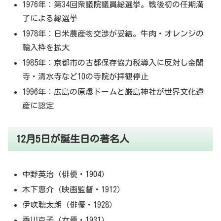
1976年：第34回衆議院議員総選挙。戦後初の任期満
了による総選挙
1978年：日米農産物交渉が妥結。牛肉・オレンジの
輸入枠を拡大
1985年：京都市の古都保存協力税導入に反対し金閣
寺・清水寺など10の寺院が拝観停止
1996年：広島の原爆ドームと厳島神社が世界文化遺
産に認定
12月5日が誕生日の著名人
中野英治（俳優・1904）
木下惠介（映画監督・1912）
伊吹聰太朗（俳優・1928）
香川京子（女優・1931）