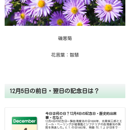
磯寒菊
花言葉：智慧
12月5日の前日・翌日の記念日は？
今日は何の日？12月4日の記念日・歴史的出来
事・花など
12月4日の記念日一覧血清療法の日1890年、北里柴三郎とエ
ミール・ベーリングが破傷風とジフテリアの血清療法の発
見を発表した。E.T.の日1982年、映画『E.T.』が日本で公