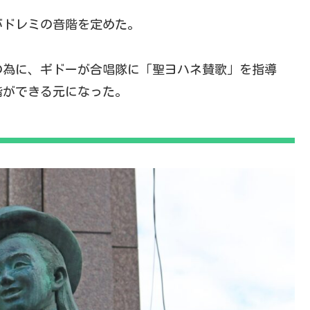
がドレミの音階を定めた。
の為に、ギドーが合唱隊に「聖ヨハネ賛歌」を指導
階ができる元になった。