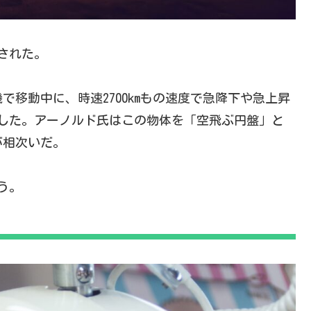
撃された。
移動中に、時速2700kmもの速度で急降下や急上昇
した。アーノルド氏はこの物体を「空飛ぶ円盤」と
が相次いだ。
う。