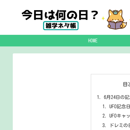
HOME
目
6月24日の
UFO記念
UFOキャ
ドレミの