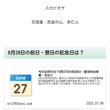
スカビオサ
花言葉：悲哀の心、未亡人
6月28日の前日・翌日の記念日は？
今日は何の日？6月27日の記念日・歴史的出来
事・花など
6月27日の記念日一覧ちらし寿司の日卵焼きなどの調理用食
材を製造販売する広島県の株式会社あじかんが制定した。
岡山のちらし寿司「ばら寿司」が生まれるきっかけとなっ
た備前岡山藩主・池田光政の命日。演説の日1874年、慶応
義塾の三田演説館で日本初...
2023.07.06
wit365days.com