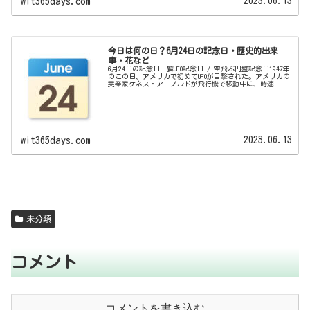
2023.06.13
wit365days.com
今日は何の日？6月24日の記念日・歴史的出来
事・花など
6月24日の記念日一覧UFO記念日 / 空飛ぶ円盤記念日1947年
のこの日、アメリカで初めてUFOが目撃された。アメリカの
実業家ケネス・アーノルドが飛行機で移動中に、時速
2700kmもの速度で急降下や急上昇を行っている9機の見慣れ
ない飛行物...
2023.06.13
wit365days.com
未分類
コメント
コメントを書き込む